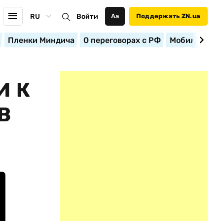
RU
Войти
Аа
Поддержать ZN.ua
Пленки Миндича
О переговорах с РФ
Мобилизация
И К
В