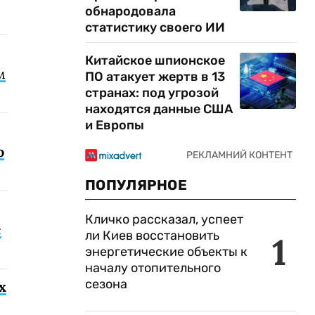
обнародовала
статистику своего ИИ
Китайское шпионское
м
ПО атакует жертв в 13
странах: под угрозой
находятся данные США
и Европы
о
ПОПУЛЯРНОЕ
Кличко рассказал, успеет
с
ли Киев восстановить
1
энергетические объекты к
началу отопительного
сезона
х