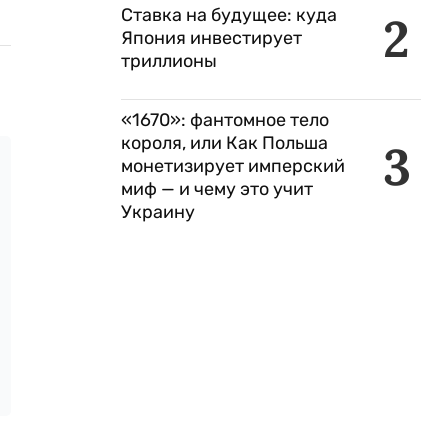
Ставка на будущее: куда
2
Япония инвестирует
триллионы
«1670»: фантомное тело
короля, или Как Польша
3
монетизирует имперский
миф — и чему это учит
Украину