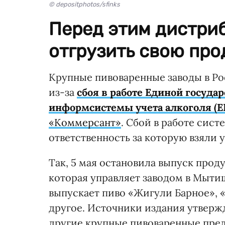
© depositphotos/sfinks
Перед этим дистриб
отгрузить свою про
Крупные пивоваренные заводы в Ро
из-за
сбоя в работе Единой госуд
информсистемы учета алкоголя (Е
«Коммерсант»
. Сбой в работе сис
ответственность за которую взяли 
Так, 5 мая остановила выпуск про
которая управляет заводом в Мыти
выпускает пиво «Жигули Барное», «
другое. Источники издания утверж
другие крупные пивоваренные пре