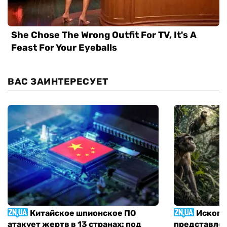
ВАС ЗАИНТЕРЕСУЕТ
Китайское шпионское ПО
Ископа
атакует жертв в 13 странах: под
представлен