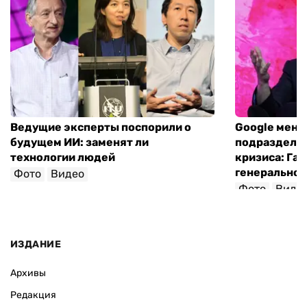
Ведущие эксперты поспорили о
Google меня
будущем ИИ: заменят ли
подразделен
технологии людей
кризиса: Гас
генеральног
Фото
Видео
Фото
Виде
ИЗДАНИЕ
Архивы
Редакция