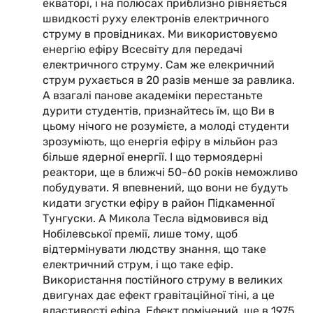
екваторі, і на полюсах приблизно рівняється
швидкості руху електронів електричного
струму в провідниках. Ми використовуємо
енергію ефіру Всесвіту для передачі
електричного струму. Сам же елекричний
струм рухається в 20 разів менше за равлика.
А взагалі панове академіки перестаньте
дурити студентів, признайтесь їм, що Ви в
цьому нічого не розумієте, а молоді студенти
зрозуміють, що енергія ефіру в мільйон раз
більше ядерної енергії. І що термоядерні
реактори, ще в ближчі 50-60 років неможливо
побудувати. Я впевнений, що вони не будуть
кидати згустки ефіру в район Підкаменної
Тунгуски. А Микола Тесла відмовився від
Нобілевської премії, лише тому, щоб
відтермінувати людству знання, що таке
електричний струм, і що таке ефір.
Використання постійного струму в великих
двигунах дає ефект гравітаційної тіні, а це
властивості ефіра. Ефект помічений, ще в 1975