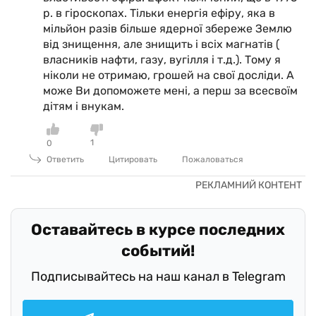
р. в гіроскопах. Тільки енергія ефіру, яка в
мільйон разів більше ядерної збереже Землю
від знищення, але знищить і всіх магнатів (
власників нафти, газу, вугілля і т.д.). Тому я
ніколи не отримаю, грошей на свої досліди. А
може Ви допоможете мені, а перш за всесвоїм
дітям і внукам.
1
0
Ответить
Цитировать
Пожаловаться
Оставайтесь в курсе последних
событий!
Подписывайтесь на наш канал в Telegram