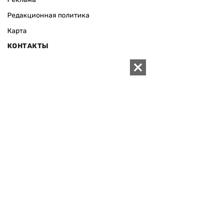
Редакционная политика
Карта
КОНТАКТЫ
01010 Киев, ул. Князей Острожских, 19/1
Телефон редакции:
+380 (44) 280-04-85
Электронная почта редакции:
zn94@ukr.net
Электронная почта службы новостей:
editor@zn.ua
СОЦСЕТИ
ПОДДЕРЖАТЬ ZN.UA
Поддержать независимую
журналистику!