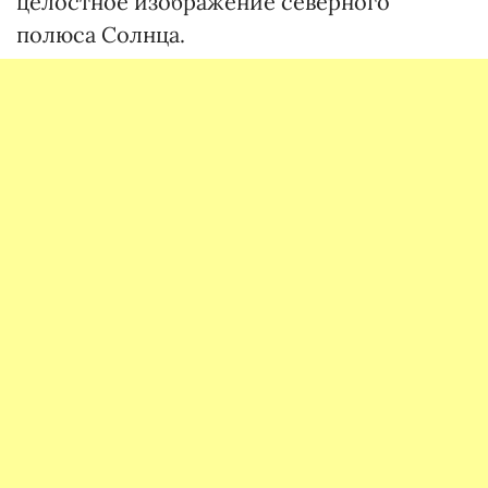
целостное изображение северного
полюса Солнца.