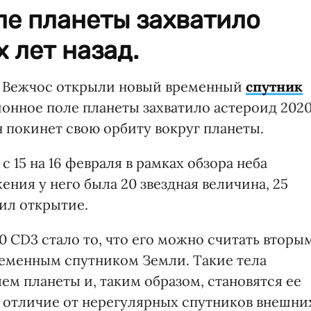
ле планеты захватило
 лет назад.
р Вежчос открыли новый временный
спутник
ионное поле планеты захватило астероид 202
н покинет свою орбиту вокруг планеты.
с 15 на 16 февраля в рамках обзора неба
ния у него была 20 звездная величина, 25
ил открытие.
20 CD
3
стало то, что его можно считать вторы
ременным спутником Земли. Такие тела
м планеты и, таким образом, становятся ее
в отличие от нерегулярных спутников внешни