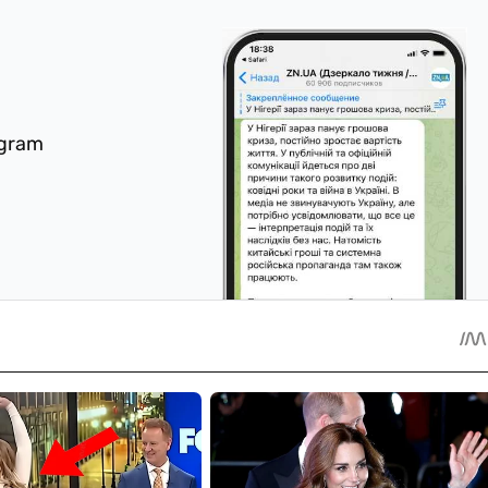
egram