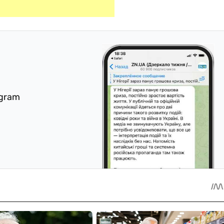
egram