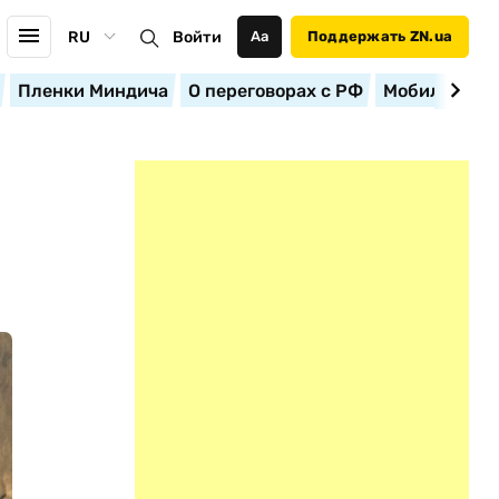
RU
Войти
Аа
Поддержать ZN.ua
Пленки Миндича
О переговорах с РФ
Мобилизация