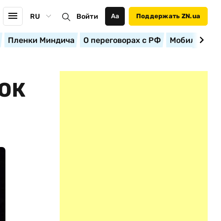
RU
Войти
Аа
Поддержать ZN.ua
Пленки Миндича
О переговорах с РФ
Мобилизация
ОК