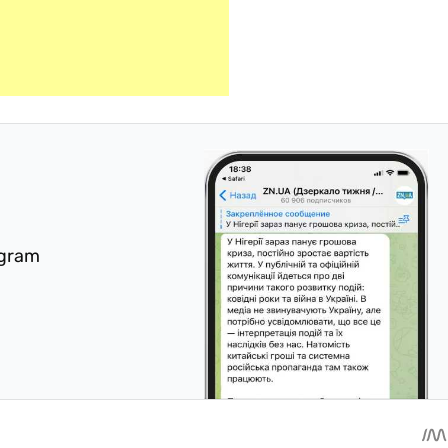
egram