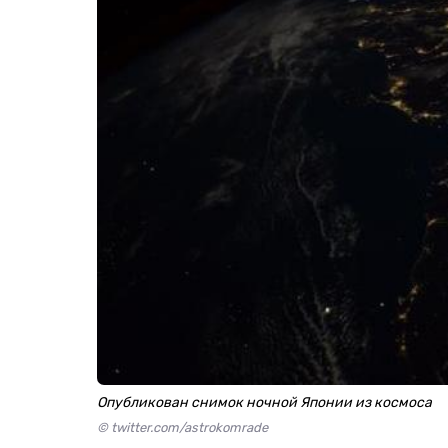
Опубликован снимок ночной Японии из космоса
© twitter.com/astrokomrade