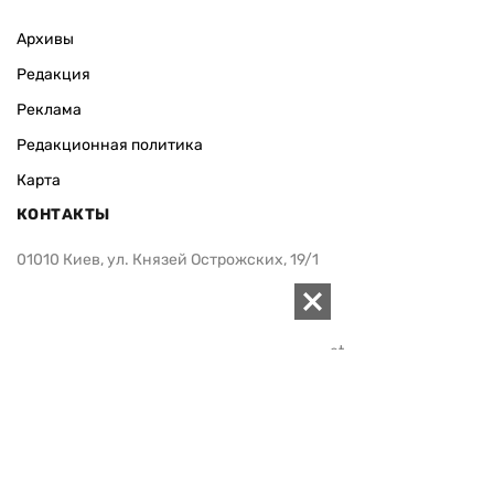
Архивы
Редакция
Реклама
Редакционная политика
Карта
КОНТАКТЫ
01010 Киев, ул. Князей Острожских, 19/1
Телефон редакции:
+380 (44) 280-04-85
Электронная почта редакции:
zn94@ukr.net
Электронная почта службы новостей:
editor@zn.ua
СОЦСЕТИ