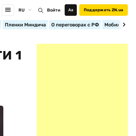
RU
Войти
Аа
Поддержать ZN.ua
Пленки Миндича
О переговорах с РФ
Мобилизация
И 1