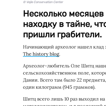
© Vejle Conservation Center
Несколько месяцев
находку в тайне, чт
пришли грабители.
Начинающий археолог нашел клад з
The history blog
.
Археолог-любитель Оле Шитц наше
сельскохозяйственном поле, которо
Дании. Всего там было 22 предмета
один килограмм (945 граммов).
Шитц всего лишь 10 раз выходил н
металлоискателем, и в последний р