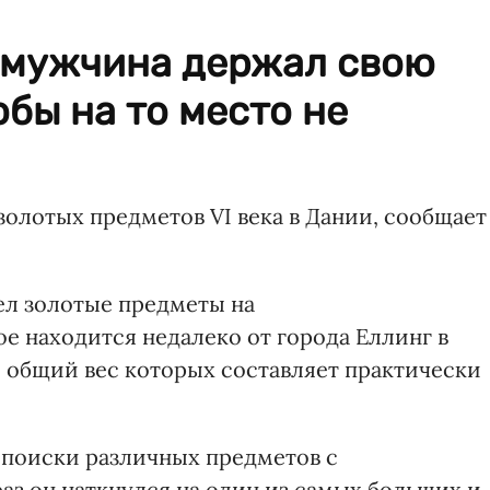
 мужчина держал свою
обы на то место не
олотых предметов VI века в Дании, сообщает
л золотые предметы на
е находится недалеко от города Еллинг в
, общий вес которых составляет практически
а поиски различных предметов с
аз он наткнулся на один из самых больших и