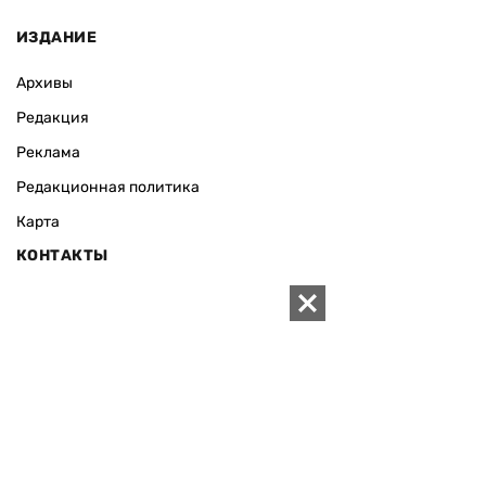
ИЗДАНИЕ
Архивы
Редакция
Реклама
Редакционная политика
Карта
КОНТАКТЫ
01010 Киев, ул. Князей Острожских, 19/1
Телефон редакции:
+380 (44) 280-04-85
Электронная почта редакции:
zn94@ukr.net
Электронная почта службы новостей:
editor@zn.ua
СОЦСЕТИ