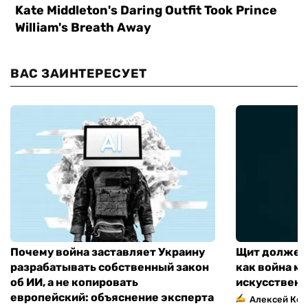
ВАС ЗАИНТЕРЕСУЕТ
Почему война заставляет Украину
Щит должен 
разрабатывать собственный закон
как война м
об ИИ, а не копировать
искусственн
европейский: объяснение эксперта
Алексей Кос