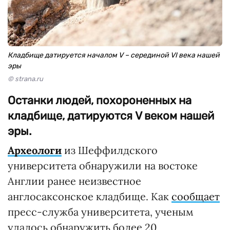
Кладбище датируется началом V – серединой VI века нашей
эры
© strana.ru
Останки людей, похороненных на
кладбище, датируются V веком нашей
эры.
Археологи
из Шеффилдского
университета обнаружили на востоке
Англии ранее неизвестное
англосаксонское кладбище. Как
сообщает
пресс-служба университета, ученым
удалось обнаружить более 20