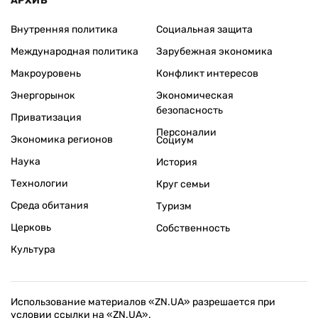
АРХИВ
Внутренняя политика
Социальная защита
Международная политика
Зарубежная экономика
Макроуровень
Конфликт интересов
Энергорынок
Экономическая
безопасность
Приватизация
Персоналии
Экономика регионов
Социум
Наука
История
Технологии
Круг семьи
Среда обитания
Туризм
Церковь
Собственность
Культура
Использование материалов «ZN.UA» разрешается при
условии ссылки на «ZN.UA».