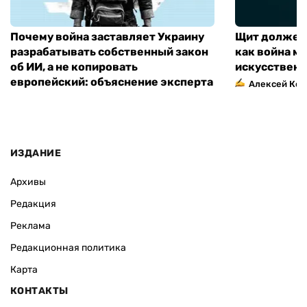
Почему война заставляет Украину
Щит должен 
разрабатывать собственный закон
как война м
об ИИ, а не копировать
искусственн
европейский: объяснение эксперта
Алексей Кос
ИЗДАНИЕ
Архивы
Редакция
Реклама
Редакционная политика
Карта
КОНТАКТЫ