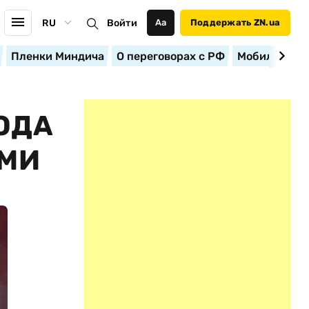
RU
Войти
Аа
Поддержать ZN.ua
Пленки Миндича
О переговорах с РФ
Мобилизация
ОДА
СМИ