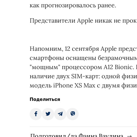
как прогнозировалось ранее.
Представители Apple никак не пр
Напомним, 12 сентября Apple пред
смартфоны оснащены безрамочным 
"мощным" процессором А12 Bionic.
наличие двух SIM-карт: одной физи
модель iPhone XS Max с двумя физ
Поделиться
Подготовил/ла Фаина Ваулина