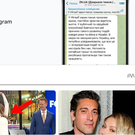
egram