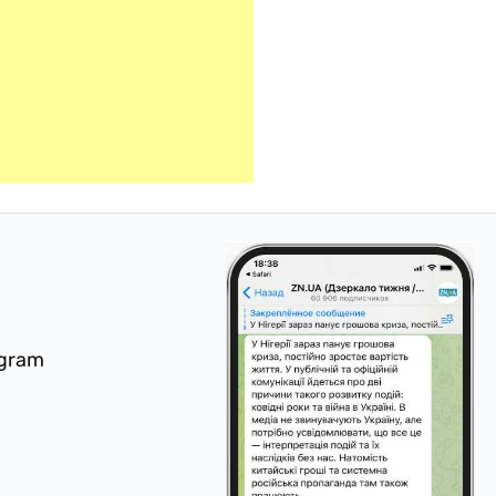
egram