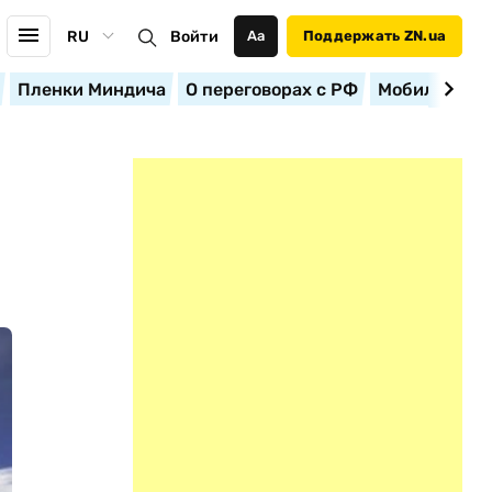
RU
Войти
Аа
Поддержать ZN.ua
Пленки Миндича
О переговорах с РФ
Мобилизация