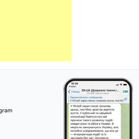
egram