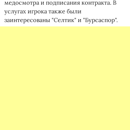
медосмотра и подписания контракта. В
услугах игрока также были
заинтересованы "Селтик" и "Бурсаспор".