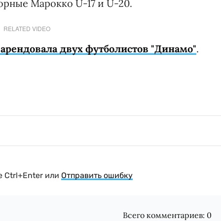
орные Марокко U-17 и U-20.
RELATED VIDEO
 арендовала двух футболистов "Динамо"
.
 Ctrl+Enter или
Отправить ошибку
Всего комментариев:
0