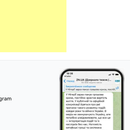
egram