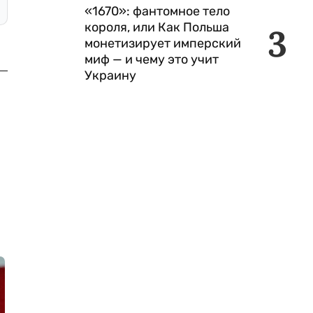
«1670»: фантомное тело
короля, или Как Польша
3
монетизирует имперский
миф — и чему это учит
Украину