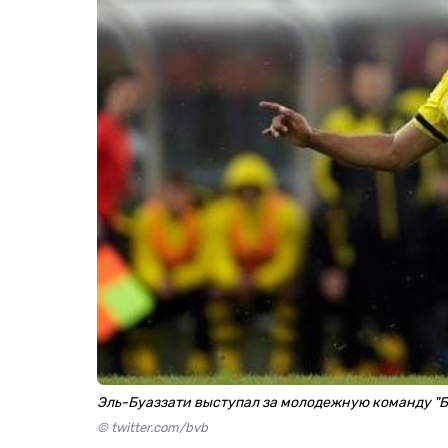
Эль-Буаззати выступал за молодежную команду "
© twitter.com/bvb