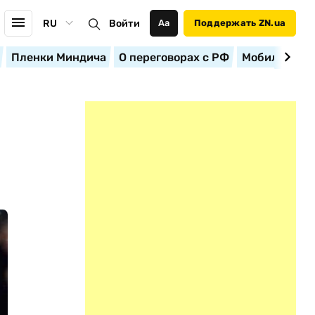
RU
Войти
Аа
Поддержать ZN.ua
Пленки Миндича
О переговорах с РФ
Мобилизация