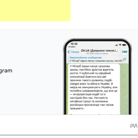
egram