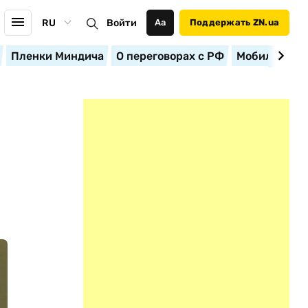
RU
Войти
Аа
Поддержать ZN.ua
Пленки Миндича
О переговорах с РФ
Мобилизация