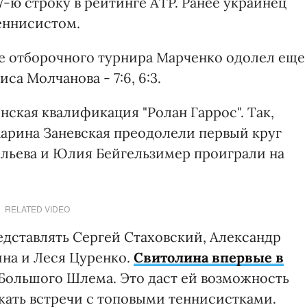
-ю строку в рейтинге ATP. Ранее украинец
теннисистом.
ге отборочного турнира Марченко одолел еще
а Молчанова - 7:6, 6:3.
нская квалификация "Ролан Гаррос". Так,
арина Заневская преодолели первый круг
сильева и Юлия Бейгельзимер проиграли на
RELATED VIDEO
едставлять Сергей Стаховский, Александр
ина и Леся Цуренко.
Свитолина впервые в
Большого Шлема. Это даст ей возможность
жать встречи с топовыми теннисистками.