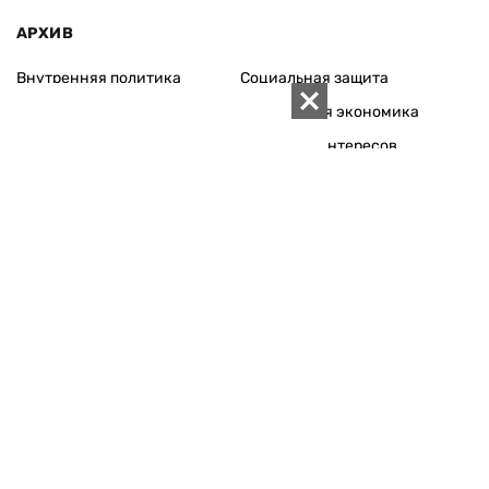
АРХИВ
Внутренняя политика
Социальная защита
Международная политика
Зарубежная экономика
Макроуровень
Конфликт интересов
Энергорынок
Экономическая
безопасность
Приватизация
Персоналии
Экономика регионов
Социум
Наука
История
Технологии
Круг семьи
Среда обитания
Туризм
Церковь
Собственность
Культура