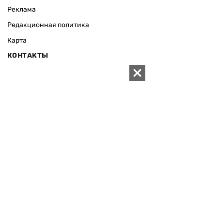
Реклама
Редакционная политика
Карта
КОНТАКТЫ
01010 Киев, ул. Князей Острожских, 19/1
Телефон редакции:
+380 (44) 280-04-85
Электронная почта редакции:
zn94@ukr.net
Электронная почта службы новостей:
editor@zn.ua
СОЦСЕТИ
ПОДДЕРЖАТЬ ZN.UA
Поддержать независимую