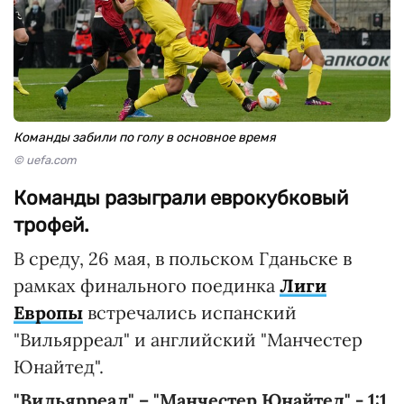
Команды забили по голу в основное время
© uefa.com
Команды разыграли еврокубковый
трофей.
В среду, 26 мая, в польском Гданьске в
рамках финального поединка
Лиги
Европы
встречались испанский
"Вильярреал" и английский "Манчестер
Юнайтед".
"Вильярреал" – "Манчестер Юнайтед" - 1:1