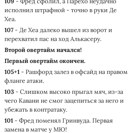
109
- Фред сфолил, а Парехо неудачно
исполнил штрафной - точно в руки Де
Хеа.
107
- Де Хеа далеко вышел из ворот и
перехватил пас на ход Алькасеру.
Второй овертайм начался!
Первый овертайм окончен.
105+1
- Рашфорд залез в офсайд на правом
фланге атаки.
103
- Слишком высоко прыгал мяч, из-за
чего Кавани не смог зацепиться за него и
убежать в контратаку.
101
- Фред поменял Гринвуда. Первая
замена в матче у МЮ!