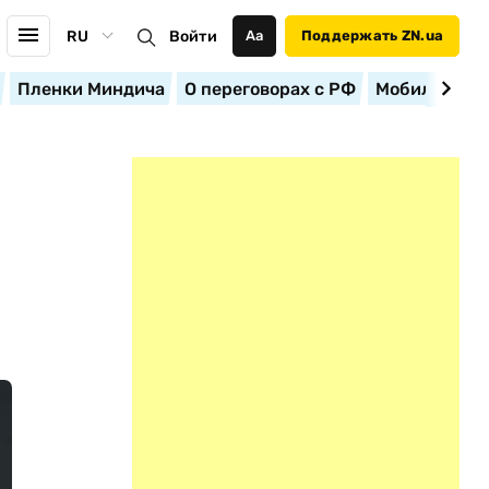
RU
Войти
Аа
Поддержать ZN.ua
Пленки Миндича
О переговорах с РФ
Мобилизация