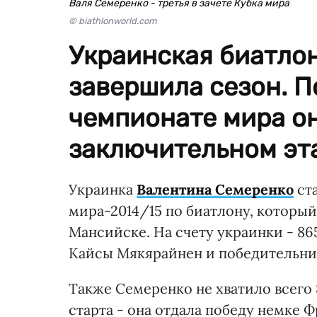
Валя Семеренко - третья в зачете Кубка мира
© biathlonworld.com
Украинская биатло
завершила сезон. П
чемпионате мира он
заключительном эта
Украинка
Валентина Семеренко
ста
мира-2014/15 по биатлону, которы
Мансийске. На счету украинки - 8
Кайсы Мякярайнен и победительни
Также Семеренко не хватило всего 
старта - она отдала победу немке 