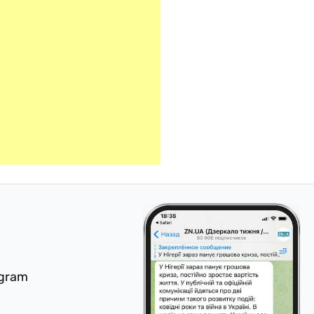
egram