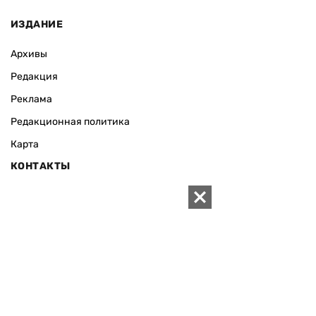
ИЗДАНИЕ
Архивы
Редакция
Реклама
Редакционная политика
Карта
КОНТАКТЫ
01010 Киев, ул. Князей Острожских, 19/1
Телефон редакции:
+380 (44) 280-04-85
Электронная почта редакции:
zn94@ukr.net
Электронная почта службы новостей:
editor@zn.ua
СОЦСЕТИ