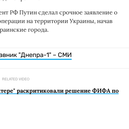
ент РФ Путин сделал срочное заявление о
перации на территории Украины, начав
раинские города.
авник "Днепра-1" – СМИ
RELATED VIDEO
хтере" раскритиковали решение ФИФА по