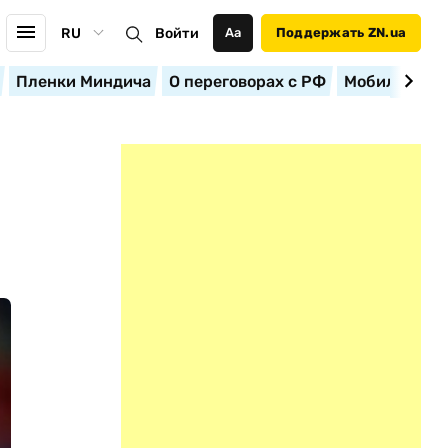
RU
Войти
Аа
Поддержать ZN.ua
Пленки Миндича
О переговорах с РФ
Мобилизация