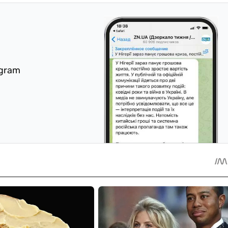
egram