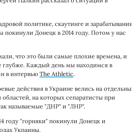
ергей Палкин рассказал о ситуации в
адровой политике, скаутинге и зарабатывани
ы покинули Донецк в 2014 году. Потом у нас
али, что это были самые плохие времена, и
е глубже. Каждый день мы находимся в
ин в интервью
The Athletic
.
оевые действия в Украине велись на отдельны
 областей, на которых сепаратисты при
ак называемые "ДНР" и "ЛНР".
14 году "горняки" покинули Донецк и
одах Украины.