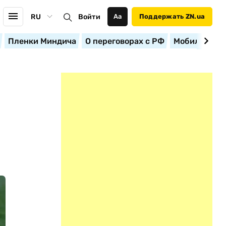
RU
Войти
Аа
Поддержать ZN.ua
Пленки Миндича
О переговорах с РФ
Мобилизация