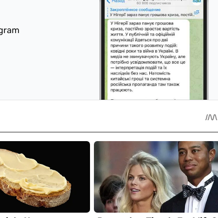
egram