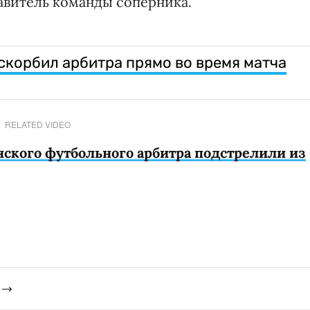
тавитель команды соперника.
скорбил арбитра прямо во время матча
RELATED VIDEO
нского футбольного арбитра подстрелили из