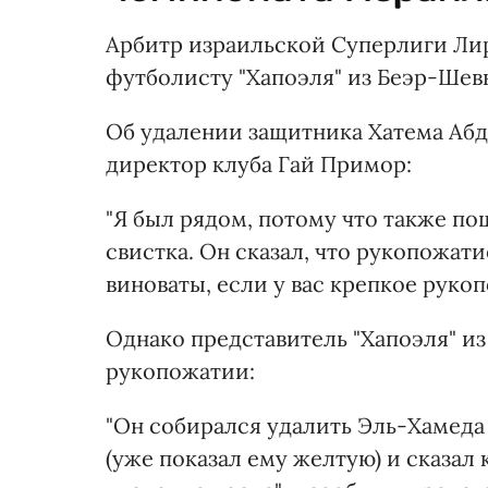
Арбитр израильской Суперлиги Лир
футболисту "Хапоэля" из Беэр-Шев
Об удалении защитника Хатема Аб
директор клуба Гай Примор:
"Я был рядом, потому что также п
свистка. Он сказал, что рукопожат
виноваты, если у вас крепкое руко
Однако представитель "Хапоэля" из
рукопожатии:
"Он собирался удалить Эль-Хамеда
(уже показал ему желтую) и сказал 