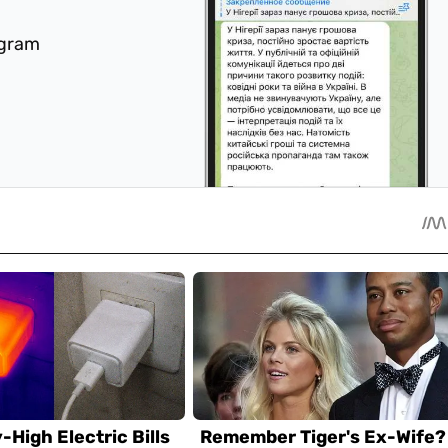
egram