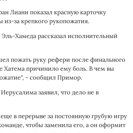
ан Лиани показал красную карточку
ы из-за крепкого рукопожатия.
д Эль-Хамеда рассказал исполнительный
ошел пожать руку рефери после финального
ие Хатема причинило ему боль. В чем вы
пожатие", - сообщил Примор.
 Иерусалима заявил, что дело не в
 еще в перерыве за постоянную грубую игру
команде, чтобы заменила его, а он оформит