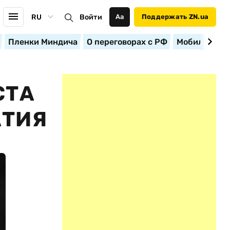
RU
Войти
Аа
Поддержать ZN.ua
Пленки Миндича
О переговорах с РФ
Мобилизация
СТА
АТИЯ