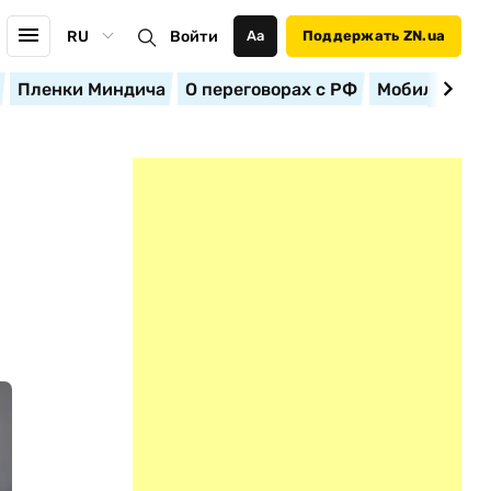
RU
Войти
Аа
Поддержать ZN.ua
Пленки Миндича
О переговорах с РФ
Мобилизация