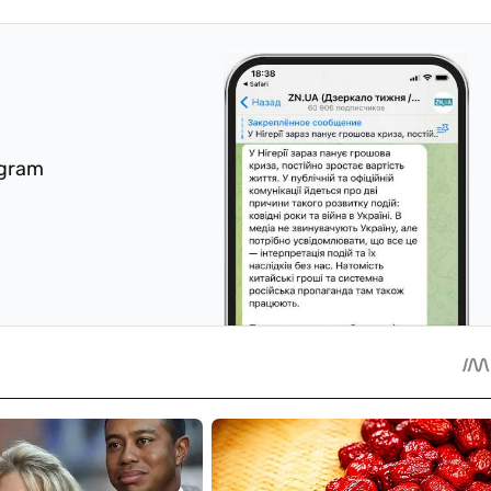
egram