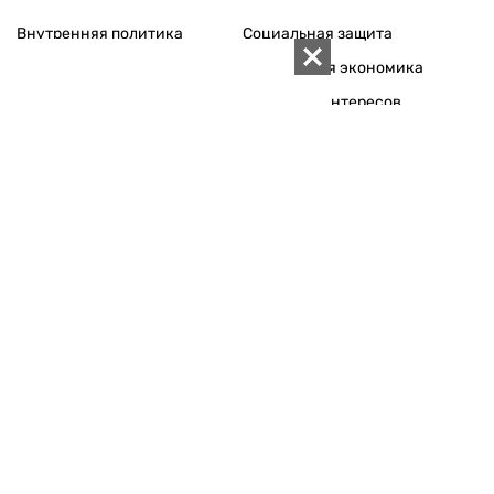
Внутренняя политика
Социальная защита
Международная политика
Зарубежная экономика
Макроуровень
Конфликт интересов
Энергорынок
Экономическая
безопасность
Приватизация
Персоналии
Экономика регионов
Социум
Наука
История
Технологии
Круг семьи
Среда обитания
Туризм
Церковь
Собственность
Культура
Использование материалов «ZN.UA» разрешается при
условии ссылки на «ZN.UA».