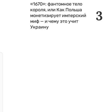
«1670»: фантомное тело
короля, или Как Польша
3
монетизирует имперский
миф — и чему это учит
Украину