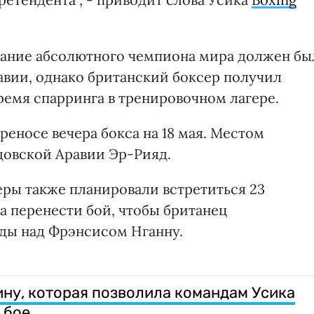
вание абсолютного чемпиона мира должен бы
авии, однако британский боксер получил
ремя спарринга в тренировочном лагере.
реносе вечера бокса на 18 мая. Местом
довской Аравии Эр-Рияд.
еры также планировали встретиться 23
а перенести бой, чтобы британец
ды над Фрэнсисом Нганну.
ну, которая позволила командам Усика
 бое