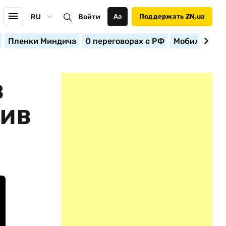
RU
Войти
Аа
Поддержать ZN.ua
Пленки Миндича
О переговорах с РФ
Мобилизация
В
ТИВ