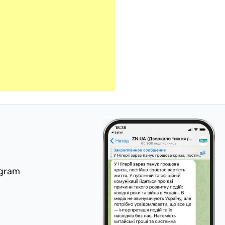
egram