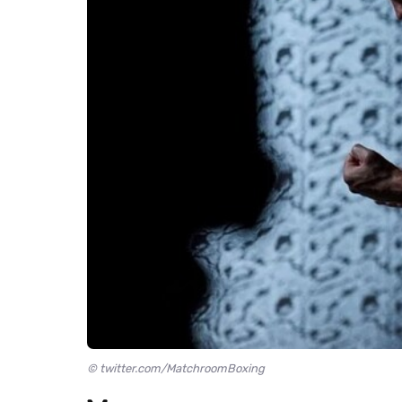
© twitter.com/MatchroomBoxing