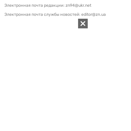
Электронная почта редакции:
zn94@ukr.net
Электронная почта службы новостей:
editor@zn.ua
СОЦСЕТИ
ПОДДЕРЖАТЬ ZN.UA
Поддержать независимую
журналистику!
ЗЕРКАЛО НЕДЕЛИ
не подводим с 1994-го года
АРХИВ
Внутренняя политика
Социальная защита
Международная политика
Зарубежная экономика