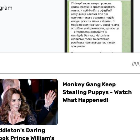
egram