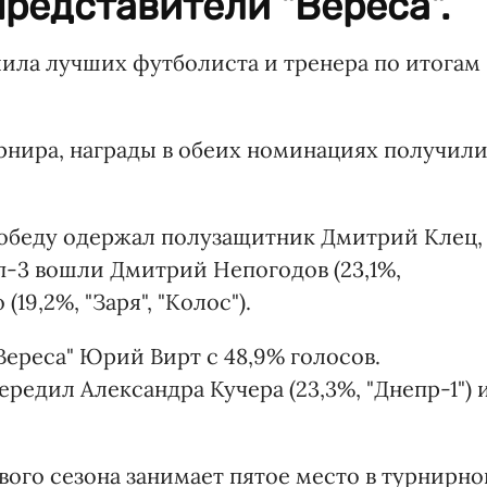
редставители "Вереса".
ила лучших футболиста и тренера по итогам
нира, награды в обеих номинациях получил
победу одержал полузащитник Дмитрий Клец,
оп-3 вошли Дмитрий Непогодов (23,1%,
19,2%, "Заря", "Колос").
ереса" Юрий Вирт с 48,9% голосов.
едил Александра Кучера (23,3%, "Днепр-1") 
ового сезона занимает пятое место в турнирно