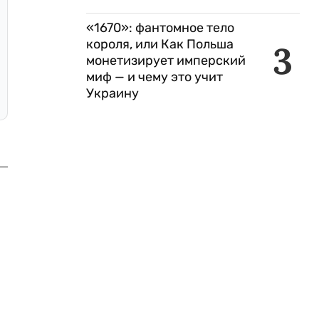
«1670»: фантомное тело
короля, или Как Польша
3
монетизирует имперский
миф — и чему это учит
Украину