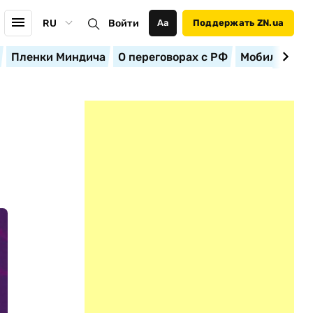
RU
Войти
Аа
Поддержать ZN.ua
Пленки Миндича
О переговорах с РФ
Мобилизация