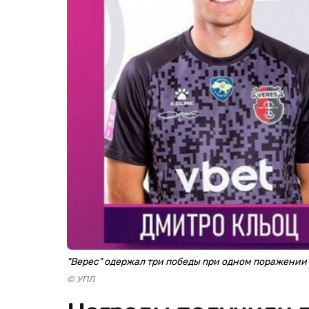
"Верес" одержал три победы при одном поражении
© УПЛ