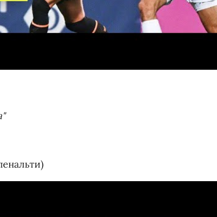
а"
пенальти)