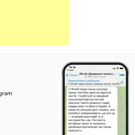
egram