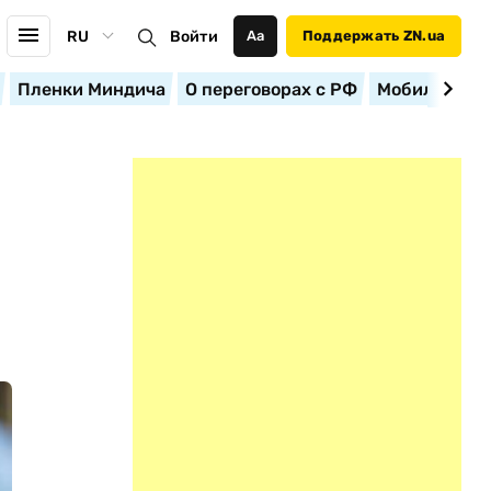
RU
Войти
Аа
Поддержать ZN.ua
Пленки Миндича
О переговорах с РФ
Мобилизация