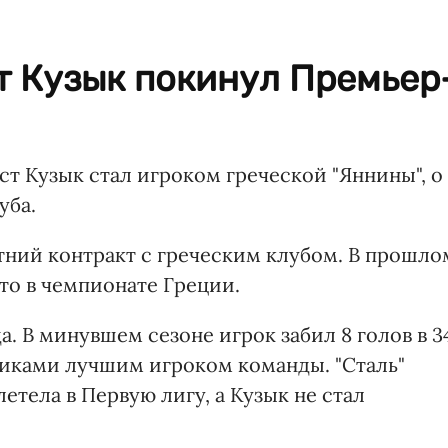
т Кузык покинул Премьер
ст Кузык стал игроком греческой "Яннины", о
уба.
тний контракт с греческим клубом. В прошло
сто в чемпионате Греции.
да. В минувшем сезоне игрок забил 8 голов в 3
иками лучшим игроком команды. "Сталь"
етела в Первую лигу, а Кузык не стал