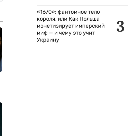
«1670»: фантомное тело
короля, или Как Польша
3
монетизирует имперский
миф — и чему это учит
Украину