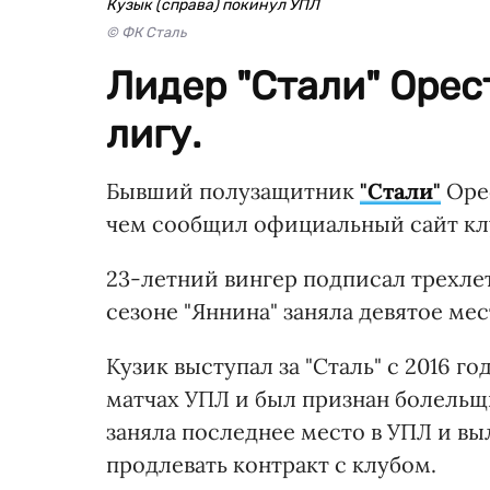
Кузык (справа) покинул УПЛ
© ФК Сталь
Лидер "Стали" Орес
лигу.
Бывший полузащитник
"Стали"
Оре
чем сообщил официальный сайт кл
23-летний вингер подписал трехле
сезоне "Яннина" заняла девятое ме
Кузик выступал за "Сталь" с 2016 го
матчах УПЛ и был признан болельщ
заняла последнее место в УПЛ и выл
продлевать контракт с клубом.