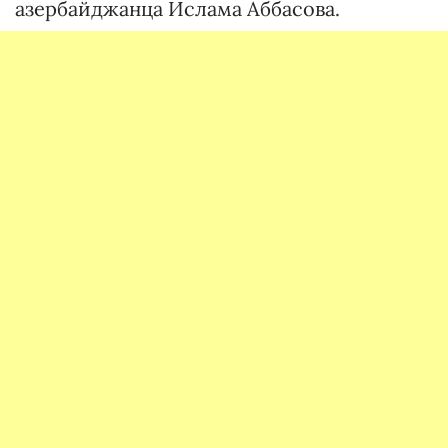
азербайджанца Ислама Аббасова.