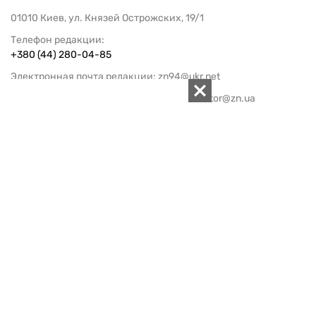
01010 Киев, ул. Князей Острожских, 19/1
Телефон редакции:
+380 (44) 280-04-85
Электронная почта редакции:
zn94@ukr.net
Электронная почта службы новостей:
editor@zn.ua
СОЦСЕТИ
ПОДДЕРЖАТЬ ZN.UA
Поддержать независимую
журналистику!
ЗЕРКАЛО НЕДЕЛИ
не подводим с 1994-го года
АРХИВ