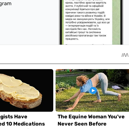
egram