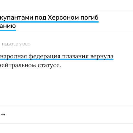
ккупантами под Херсоном погиб
ванию
RELATED VIDEO
народная федерация плавания вернула
нейтральном статусе.