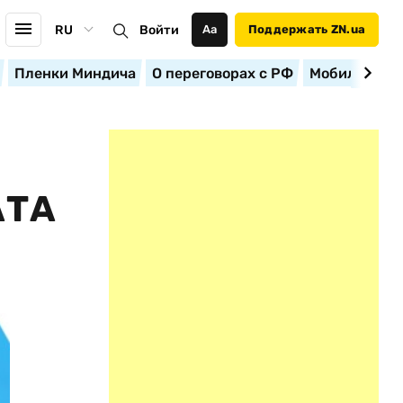
RU
Войти
Аа
Поддержать ZN.ua
Пленки Миндича
О переговорах с РФ
Мобилизация
АТА