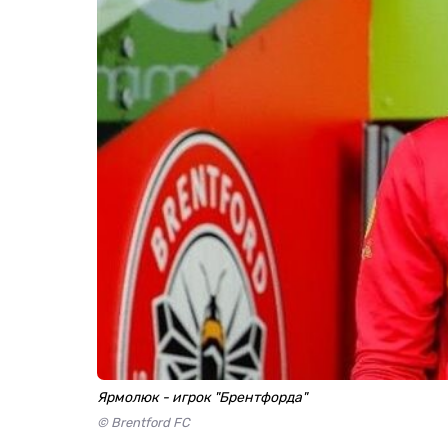
Ярмолюк - игрок "Брентфорда"
© Brentford FC