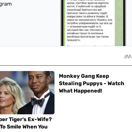
egram