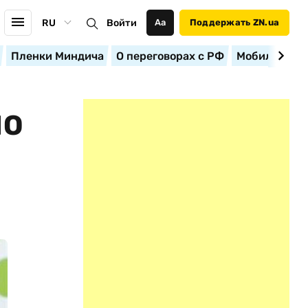
RU
Войти
Аа
Поддержать ZN.ua
Пленки Миндича
О переговорах с РФ
Мобилизация
НО