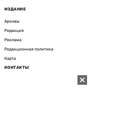
ИЗДАНИЕ
Архивы
Редакция
Реклама
Редакционная политика
Карта
КОНТАКТЫ
01010 Киев, ул. Князей Острожских, 19/1
Телефон редакции:
+380 (44) 280-04-85
Электронная почта редакции:
zn94@ukr.net
Электронная почта службы новостей:
editor@zn.ua
СОЦСЕТИ