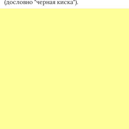
(дословно "черная киска").