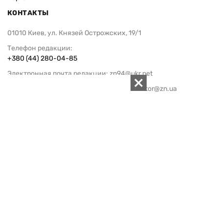
КОНТАКТЫ
01010 Киев, ул. Князей Острожских, 19/1
Телефон редакции:
+380 (44) 280-04-85
Электронная почта редакции:
zn94@ukr.net
Электронная почта службы новостей:
editor@zn.ua
СОЦСЕТИ
ПОДДЕРЖАТЬ ZN.UA
Поддержать независимую
журналистику!
ЗЕРКАЛО НЕДЕЛИ
не подводим с 1994-го года