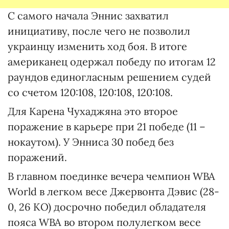
С самого начала Эннис захватил
инициативу, после чего не позволил
украинцу изменить ход боя. В итоге
американец одержал победу по итогам 12
раундов единогласным решением судей
со счетом 120:108, 120:108, 120:108.
Для Карена Чухаджяна это второе
поражение в карьере при 21 победе (11 –
нокаутом). У Энниса 30 побед без
поражений.
В главном поединке вечера чемпион WBA
World в легком весе Джервонта Дэвис (28-
0, 26 КО) досрочно победил обладателя
пояса WBA во втором полулегком весе