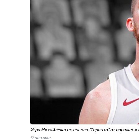
Игра Михайлюка не спасла "Торонто" от поражени
© nba.com