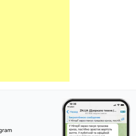
egram