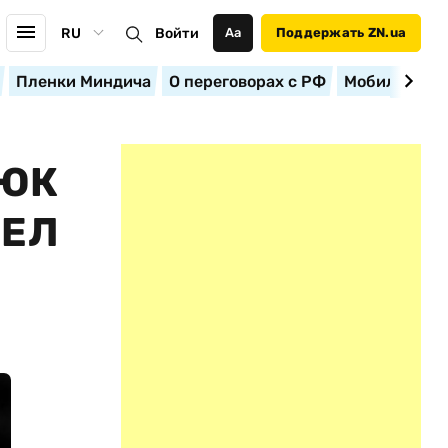
RU
Войти
Аа
Поддержать ZN.ua
Пленки Миндича
О переговорах с РФ
Мобилизация
ЛЮК
ШЕЛ