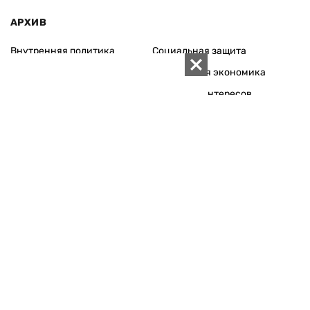
АРХИВ
Внутренняя политика
Социальная защита
Международная политика
Зарубежная экономика
Макроуровень
Конфликт интересов
Энергорынок
Экономическая
безопасность
Приватизация
Персоналии
Экономика регионов
Социум
Наука
История
Технологии
Круг семьи
Среда обитания
Туризм
Церковь
Собственность
Культура