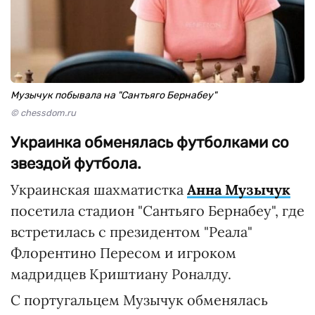
Музычук побывала на "Сантьяго Бернабеу"
© chessdom.ru
Украинка обменялась футболками со
звездой футбола.
Украинская шахматистка
Анна Музычук
посетила стадион "Сантьяго Бернабеу", где
встретилась с президентом "Реала"
Флорентино Пересом и игроком
мадридцев Криштиану Роналду.
С португальцем Музычук обменялась