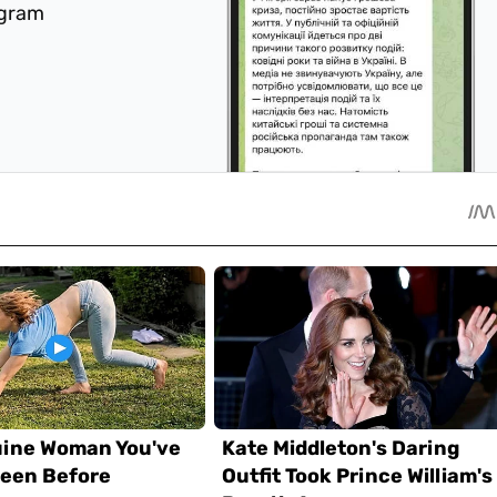
egram