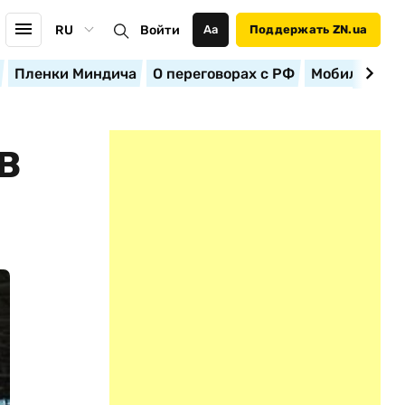
RU
Войти
Аа
Поддержать ZN.ua
Пленки Миндича
О переговорах с РФ
Мобилизация
В