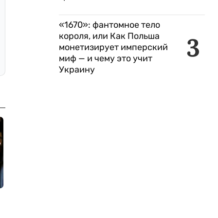
«1670»: фантомное тело
короля, или Как Польша
3
монетизирует имперский
миф — и чему это учит
Украину