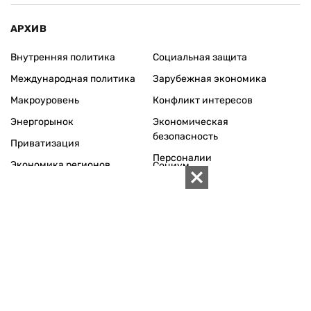
АРХИВ
Внутренняя политика
Социальная защита
Международная политика
Зарубежная экономика
Макроуровень
Конфликт интересов
Энергорынок
Экономическая
безопасность
Приватизация
Персоналии
Экономика регионов
Социум
Наука
История
Технологии
Круг семьи
Среда обитания
Туризм
Церковь
Собственность
Культура