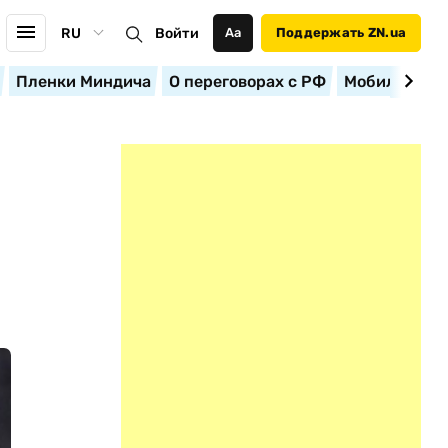
RU
Войти
Аа
Поддержать ZN.ua
Пленки Миндича
О переговорах с РФ
Мобилизация