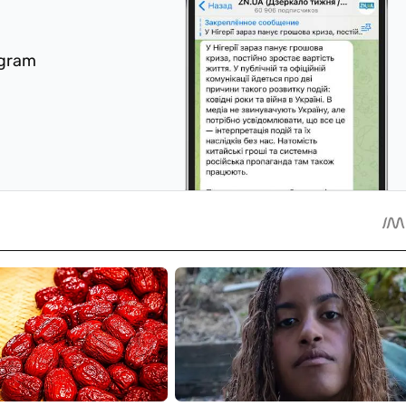
egram