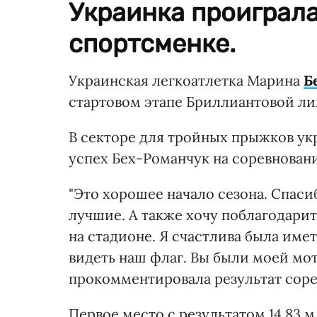
Украинка проиграл
спортсменке.
Украинская легкоатлетка Марина
Б
стартовом этапе Бриллиантовой лиг
В секторе для тройных прыжков укр
успех Бех-Романчук на соревнован
"Это хорошее начало сезона. Спаси
лучшие. А также хочу поблагодарит
на стадионе. Я счастлива была име
видеть наш флаг. Вы были моей моти
прокомментировала результат соре
Первое место с результатом 14.83 