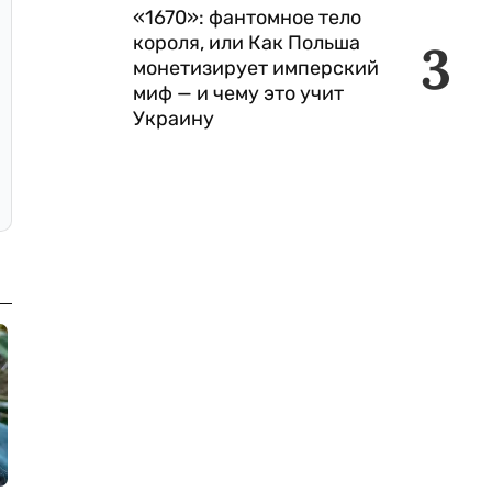
«1670»: фантомное тело
короля, или Как Польша
3
монетизирует имперский
миф — и чему это учит
Украину