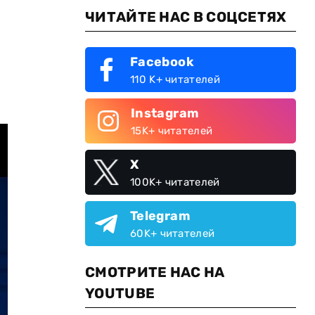
ЧИТАЙТЕ НАС В СОЦСЕТЯХ
Facebook
110 K+ читателей
Instagram
15K+ читателей
X
100K+ читателей
Telegram
60K+ читателей
СМОТРИТЕ НАС НА
YOUTUBE