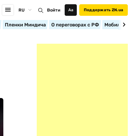
RU
Войти
Аа
Поддержать ZN.ua
Пленки Миндича
О переговорах с РФ
Мобилизация