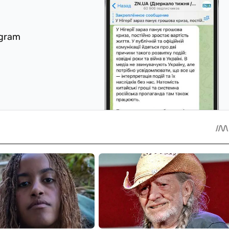
egram