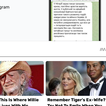
egram