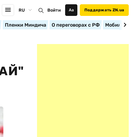
RU
Войти
Аа
Поддержать ZN.ua
Пленки Миндича
О переговорах с РФ
Мобилизация
АЙ"