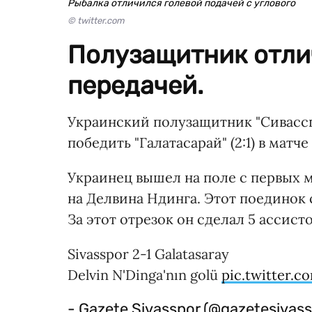
Рыбалка отличился голевой подачей с углового
© twitter.com
Полузащитник отли
передачей.
Украинский полузащитник "Сивасс
победить "Галатасарай" (2:1) в матч
Украинец вышел на поле с первых м
на Делвина Ндинга. Этот поединок с
За этот отрезок он сделал 5 ассистов
Sivasspor 2-1 Galatasaray
Delvin N'Dinga'nın golü
pic.twitter.
- Gazete Sivasspor (@gazetesivas