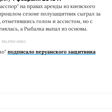
сспор" на правах аренды из киевского
 прошлом сезоне полузащитник сыграл за
, отметившись голом и ассистом, но с
ялась, а Рыбалка выпал из основы.
RELATED VIDEO
мо"
подписало перуанского защитника