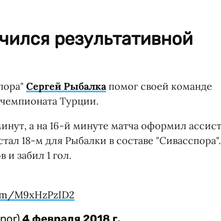
чился результативной
пора"
Сергей Рыбалка
помог своей команде
е чемпионата Турции.
инут, а на 16-й минуте матча оформил ассис
тал 18-м для Рыбалки в составе "Сивасспора".
 и забил 1 гол.
com/M9xHzPzID2
spor)
4 февраля 2018 г.