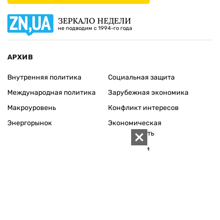
ЗЕРКАЛО НЕДЕЛИ
не подводим с 1994-го года
АРХИВ
Внутренняя политика
Социальная защита
Международная политика
Зарубежная экономика
Макроуровень
Конфликт интересов
Энергорынок
Экономическая
безопасность
Приватизация
Персоналии
Экономика регионов
Социум
Наука
История
Технологии
Круг семьи
Среда обитания
Туризм
Церковь
Собственность