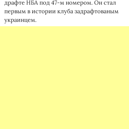
драфте НБА под 47-м номером. Он стал
первым в истории клуба задрафтованым
украинцем.