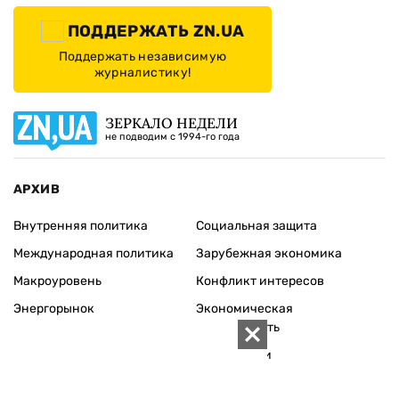
ПОДДЕРЖАТЬ ZN.UA
Поддержать независимую
журналистику!
ЗЕРКАЛО НЕДЕЛИ
не подводим с 1994-го года
АРХИВ
Внутренняя политика
Социальная защита
Международная политика
Зарубежная экономика
Макроуровень
Конфликт интересов
Энергорынок
Экономическая
безопасность
Приватизация
Персоналии
Экономика регионов
Социум
Наука
История