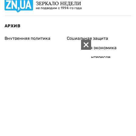
ЗЕРКАЛО НЕДЕЛИ
не подводим с 1994-го года
АРХИВ
Внутренняя политика
Социальная защита
Международная политика
Зарубежная экономика
Макроуровень
Конфликт интересов
Энергорынок
Экономическая
безопасность
Приватизация
Персоналии
Экономика регионов
Социум
Наука
История
Технологии
Круг семьи
Среда обитания
Туризм
Церковь
Собственность
Культура