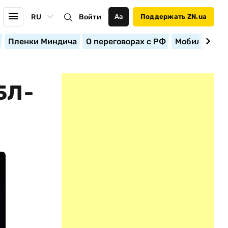
RU
Войти
Аа
Поддержать ZN.ua
Пленки Миндича
О переговорах с РФ
Мобилизация
БЛ-