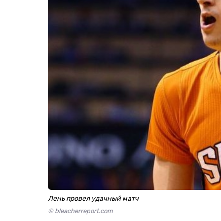
Лень провел удачный матч
© bleacherreport.com