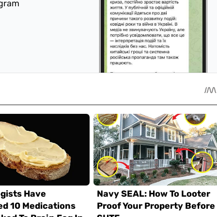
egram