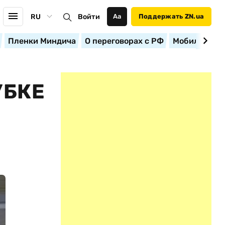
RU
Войти
Аа
Поддержать ZN.ua
Пленки Миндича
О переговорах с РФ
Мобилизация
УБКЕ