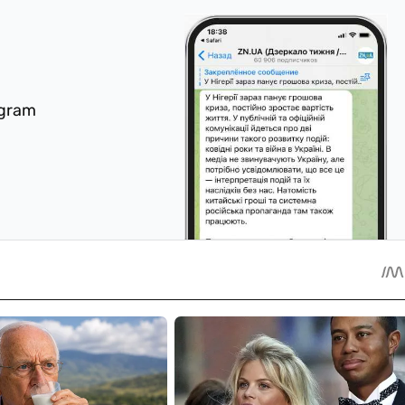
egram